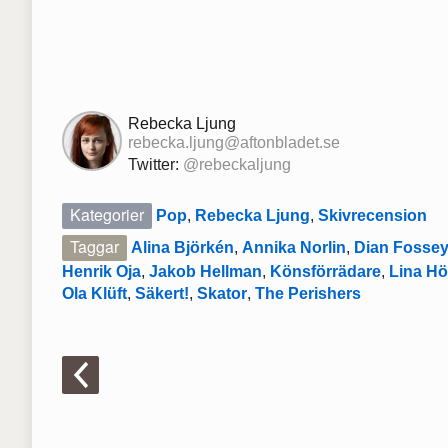
Rebecka Ljung
rebecka.ljung@aftonbladet.se
Twitter:
@rebeckaljung
Kategorier
Pop
,
Rebecka Ljung
,
Skivrecension
Taggar
Alina Björkén
,
Annika Norlin
,
Dian Fosse
Henrik Oja
,
Jakob Hellman
,
Könsförrädare
,
Lina H
Ola Klüft
,
Säkert!
,
Skator
,
The Perishers