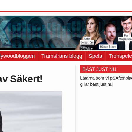
lywoodbloggen
Tramsfrans blogg
Spela
Tronspele
BÄST JUST NU
av Säkert!
Låtarna som vi på Aftonbl
gillar bäst just nu!