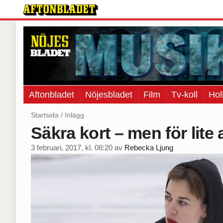
Aftonbladet
Nöjesbladet
Film
Tv-koll
Hol
Startsida
/
Inlägg
Säkra kort – men för lite 
3 februari, 2017, kl. 08:20
av
Rebecka Ljung