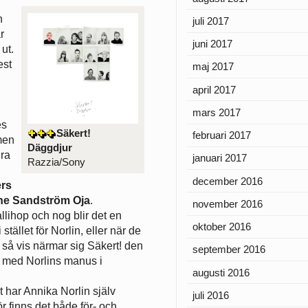
h
juli 2017
r
juni 2017
ut.
est
maj 2017
april 2017
mars 2017
es
Säkert!
februari 2017
men
Däggdjur
dra
januari 2017
Razzia/Sony
december 2016
ers
ne Sandström Oja
.
november 2016
llihop och nog blir det en
oktober 2016
stället för Norlin, eller när de
å så vis närmar sig Säkert! den
september 2016
e med Norlins manus i
augusti 2016
t har Annika Norlin själv
juli 2016
ör finns det både för- och